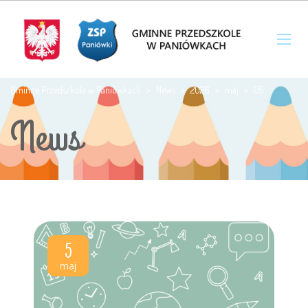
Gminne Przedszkole w Paniówkach
>
News
>
2026
>
maj
>
05
News
5
maj