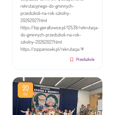
rekrutacyjnego-do-gminnych-
przedszkoli-na-rok-szkolny-
20262027.html
https://bip.gieraltowice.pl/12539/rekrutacja-
do-gminnych-przedszkoli-na-rok-
szkolny-20262027.html
https://zsppaniowki.pl/rekrutacja/#
Przedszkole
20
sty