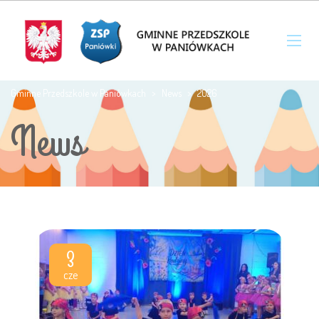
Gminne Przedszkole w Paniówkach
>
News
>
2026
News
3
cze