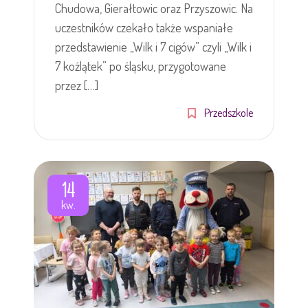
Chudowa, Gierałtowic oraz Przyszowic. Na
uczestników czekało także wspaniałe
przedstawienie „Wilk i 7 cigów” czyli „Wilk i
7 koźlątek” po śląsku, przygotowane
przez […]
Przedszkole
14
kw.