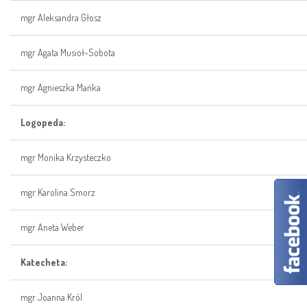
mgr Aleksandra Głosz
mgr Agata Musioł-Sobota
mgr Agnieszka Mańka
Logopeda:
mgr Monika Krzysteczko
mgr Karolina Smorz
mgr Aneta Weber
Katecheta:
mgr Joanna Król