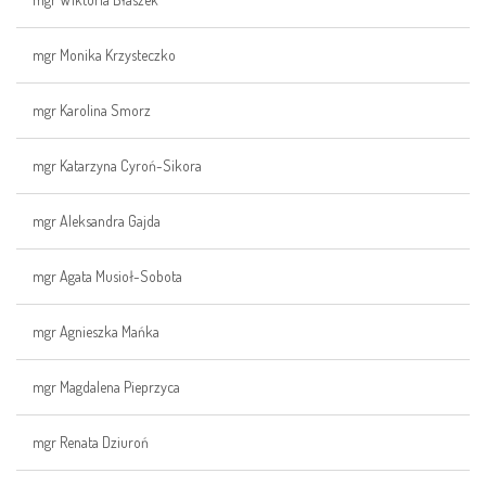
mgr Monika Krzysteczko
mgr Karolina Smorz
mgr Katarzyna Cyroń-Sikora
mgr Aleksandra Gajda
mgr Agata Musioł-Sobota
mgr Agnieszka Mańka
mgr Magdalena Pieprzyca
mgr Renata Dziuroń