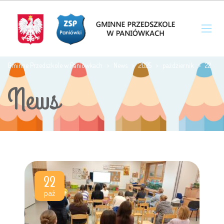
Gminne Przedszkole w Paniówkach
>
News
>
2025
>
październik
>
22
News
22
paź