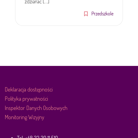
zdziałać […]
Przedszkole
Deklaracja dostępności
Polityka prywatności
Inspektor Danych Osobowych
Monitoring Wizyjny
Tel. +48 32 30 11 510