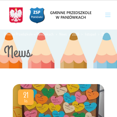
Gminne Przedszkole w Paniówkach
>
News
>
2024
>
listopad
>
21
News
21
lis