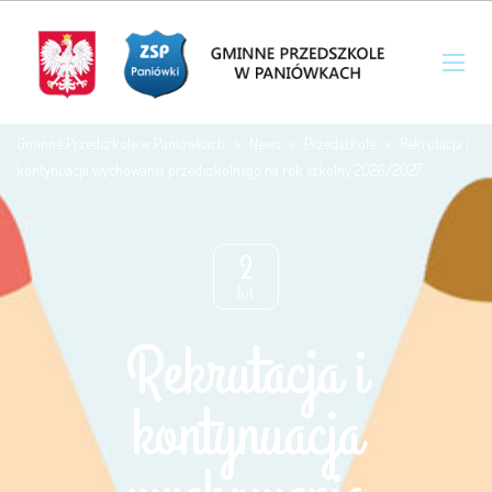
Gminne Przedszkole w Paniówkach
>
News
>
Przedszkole
>
Rekrutacja i
kontynuacja wychowania przedszkolnego na rok szkolny 2026/2027
2
lut
Rekrutacja i
kontynuacja