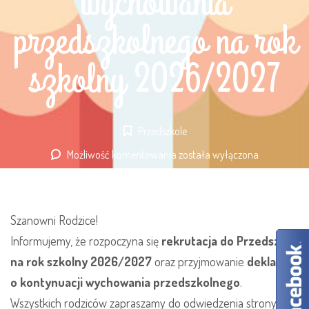
wychowania
przedszkolnego na rok
szkolny 2026/2027
Przedszkole
Możliwość komentowania
Rekrutacja
została wyłączona
i
kontynuacja
wychowania
Szanowni Rodzice!
przedszkolnego
Informujemy, że rozpoczyna się
rekrutacja do Przedszkoli
na
na rok szkolny 2026/2027
oraz przyjmowanie
deklaracji
rok
o kontynuacji wychowania przedszkolnego
.
szkolny
Wszystkich rodziców zapraszamy do odwiedzenia strony:
2026/2027