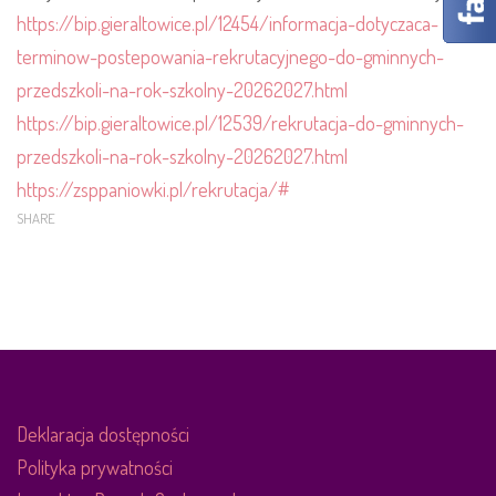
https://bip.gieraltowice.pl/12454/informacja-dotyczaca-
terminow-postepowania-rekrutacyjnego-do-gminnych-
przedszkoli-na-rok-szkolny-20262027.html
https://bip.gieraltowice.pl/12539/rekrutacja-do-gminnych-
przedszkoli-na-rok-szkolny-20262027.html
https://zsppaniowki.pl/rekrutacja/#
SHARE
Deklaracja dostępności
Polityka prywatności