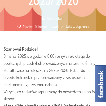
2025/2026
Przedszkole
Możliwość komentowania
Rekrutacja
została wyłączona
do
przedszkoli
na
Szanowni Rodzice!
rok
3 marca 2025 r. o godzinie 8:00 ruszyła rekrutacja do
2025/2026
publicznych przedszkoli prowadzonych na terenie Gminy
Gierałtowice na rok szkolny 2025/2026. Nabór do
przedszkoli będzie przeprowadzony z zastosowaniem
elektronicznego systemu naboru.
Wszystkich rodziców zapraszamy do odwiedzenia poniższej
strony:
https://bip.gieraltowice.pl/11464/rekrutacja-do-