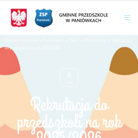
Gminne Przedszkole w Paniówkach
>
News
>
Przedszkole
>
Rekrutacja
do przedszkoli na rok 2025/2026
4
mar
Rekrutacja do
przedszkoli na rok